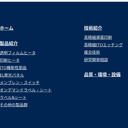
ホーム
技術紹介
高精細導電印刷
製品紹介
高精細ITOエッチング
複合技術
透明フィルムヒータ
研究開発相談
印刷ヒータ
ITO機能性部品
品質・環境・設備
EL発光パネル
メンブレン・スイッチ
オンデマンドラベル・シート
ラベル&シート
その他の製品群